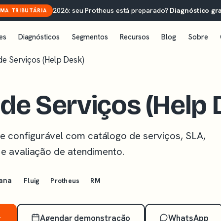
2026: seu Protheus está preparado?
Diagnóstico gra
MA TRIBUTÁRIA
es
Diagnósticos
Segmentos
Recursos
Blog
Sobre
de Serviços (Help Desk)
 de Serviços (Help 
e configurável com catálogo de serviços, SLA,
o e avaliação de atendimento.
mana
Fluig
Protheus
RM
Agendar demonstração
WhatsApp