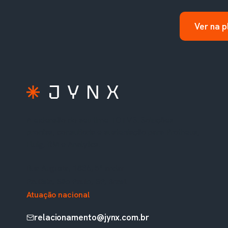
Ver na 
A extensão do seu time TOTVS. Soluções
prontas, consultoria e sustentação para Protheus,
Fluig, RM e Analytics.
Rua Augusta, 1836, 5º andar
Paulista, São Paulo, SP, Brasil
Atuação nacional
relacionamento@jynx.com.br