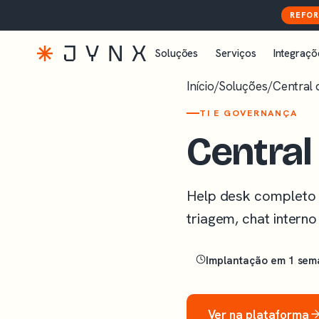
REFOR
Soluções
Serviços
Integraçõ
Início
/
Soluções
/
Central 
TI E GOVERNANÇA
Central
Help desk completo 
triagem, chat intern
Implantação em 1 se
Ver na plataforma