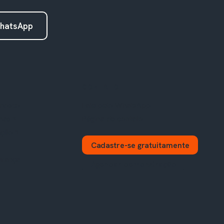
hatsApp
CONTATO
onosco
Fale pelo WhatsApp
mas
Página de contato
ação
Cadastre-se gratuitamente
urança
Agendar demonstração