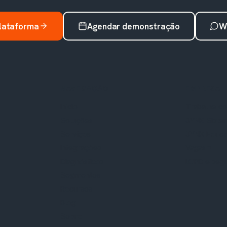
plataforma
Agendar demonstração
W
NAVEGAÇÃO
EMPRESA
Início
Trabalhe c
Soluções
JYNX Siste
Serviços
JYNX Educ
Integrações
Vagas
Diagnósticos
LGPD e seg
Segmentos
Recursos
Blog
Sobre