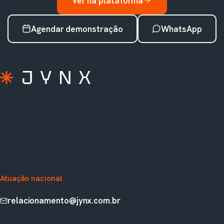
Ver na plataforma
Agendar demonstração
WhatsApp
A extensão do seu time TOTVS. Soluções
prontas, consultoria e sustentação para Protheus,
Fluig, RM e Analytics.
Rua Augusta, 1836, 5º andar
Paulista, São Paulo, SP, Brasil
Atuação nacional
relacionamento@jynx.com.br