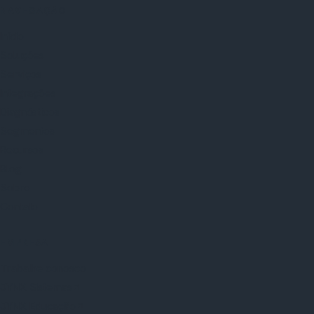
NAVEGAÇÃO
Início
Soluções
Serviços
Integrações
Diagnósticos
Segmentos
Recursos
Blog
Sobre
Contato
EMPRESA
Trabalhe conosco
JYNX Sistemas
JYNX Educação