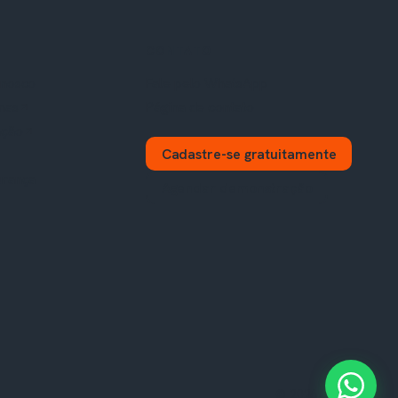
CONTATO
onosco
Fale pelo WhatsApp
mas
Página de contato
ação
Cadastre-se gratuitamente
urança
Agendar demonstração
© 2026 JYNX