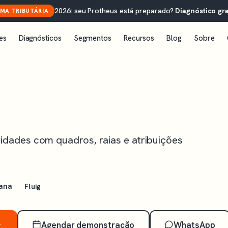
2026: seu Protheus está preparado?
Diagnóstico gra
MA TRIBUTÁRIA
es
Diagnósticos
Segmentos
Recursos
Blog
Sobre
vidades com quadros, raias e atribuições
mana
Fluig
Agendar demonstração
WhatsApp