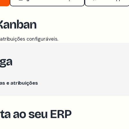
 Kanban
atribuições configuráveis.
ega
as e atribuições
cta ao seu ERP