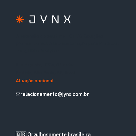
A extensão do seu time TOTVS. Soluções
prontas, consultoria e sustentação para Protheus,
Fluig, RM e Analytics.
Rua Augusta, 1836, 5º andar
Paulista, São Paulo, SP, Brasil
Atuação nacional
relacionamento@jynx.com.br
🇧🇷 Orgulhosamente brasileira