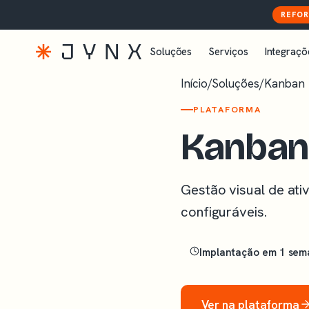
REFOR
Soluções
Serviços
Integraçõ
Início
/
Soluções
/
Kanban
PLATAFORMA
Kanban
Gestão visual de ati
configuráveis.
Implantação em 1 se
Ver na plataforma