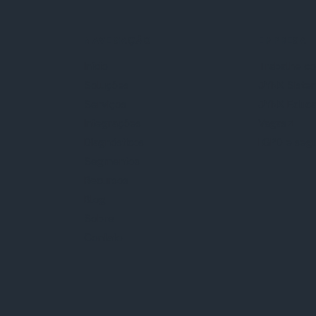
NAVEGAÇÃO
EMPRESA
Início
Trabalhe c
Soluções
JYNX Siste
Serviços
JYNX Educ
Integrações
Vagas
Diagnósticos
LGPD e seg
Segmentos
Recursos
Blog
Sobre
Contato