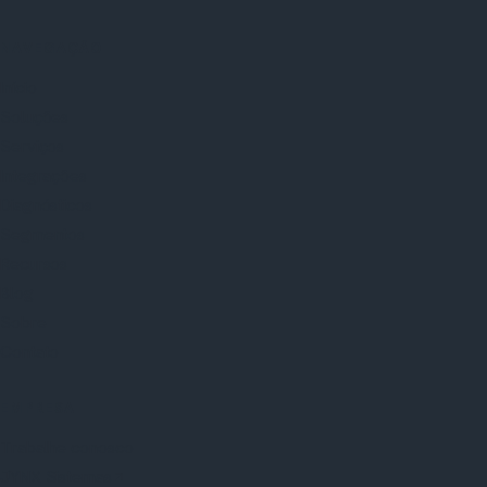
NAVEGAÇÃO
Início
Soluções
Serviços
Integrações
Diagnósticos
Segmentos
Recursos
Blog
Sobre
Contato
EMPRESA
Trabalhe conosco
JYNX Sistemas