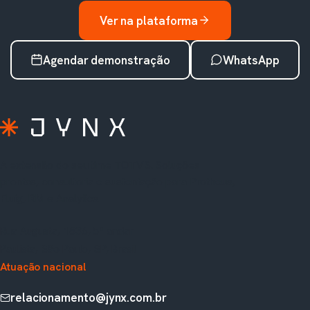
Ver na plataforma
Agendar demonstração
WhatsApp
A extensão do seu time TOTVS. Soluções
prontas, consultoria e sustentação para Protheus,
Fluig, RM e Analytics.
Rua Augusta, 1836, 5º andar
Paulista, São Paulo, SP, Brasil
Atuação nacional
relacionamento@jynx.com.br