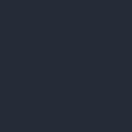
Início
Soluções
Serviços
Integrações
Diagnósticos
Segmentos
Recursos
Blog
Sobre
Contato
EMPRESA
Trabalhe conosco
JYNX Sistemas
JYNX Educação
Vagas
LGPD e segurança