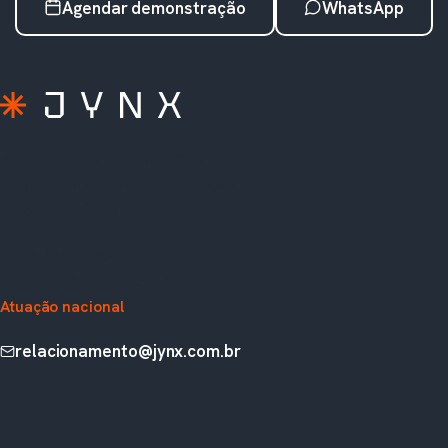
Agendar demonstração
WhatsApp
A extensão do seu time TOTVS. Soluções
prontas, consultoria e sustentação para Protheus,
Fluig, RM e Analytics.
Rua Augusta, 1836, 5º andar
Paulista, São Paulo, SP, Brasil
Atuação nacional
relacionamento@jynx.com.br
NAVEGAÇÃO