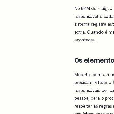
No BPM do Fluig, a
responsável e cada
sistema registra au
extra. Quando é ma
aconteceu.
Os element
Modelar bem um pro
precisam refletir o
responsáveis por c
pessoa, para o pro
respeitar as regra
explícitos, para qu