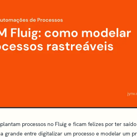
lantam processos no Fluig e ficam felizes por ter saíd
a grande entre digitalizar um processo e modelar um pr