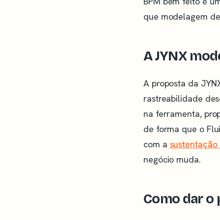
BPM bem feito é uma
que modelagem de p
A JYNX mode
A proposta da JYN
rastreabilidade des
na ferramenta, prop
de forma que o Flui
com a
sustentação 
negócio muda.
Como dar o 