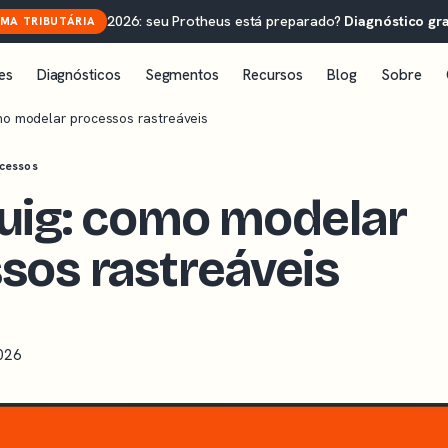
2026: seu Protheus está preparado?
Diagnóstico gra
MA TRIBUTÁRIA
es
Diagnósticos
Segmentos
Recursos
Blog
Sobre
mo modelar processos rastreáveis
ocessos
uig: como modelar
sos rastreáveis
026