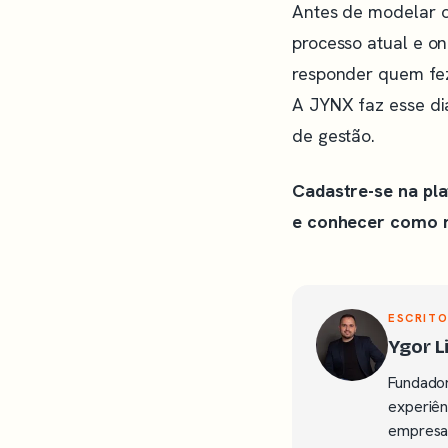
Antes de modelar o
processo atual e o
responder quem fez
A JYNX faz esse di
de gestão.
Cadastre-se na pla
e conhecer como m
ESCRITO
Ygor 
Fundador
experiên
empresas