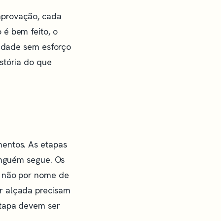
aprovação, cada
 é bem feito, o
lidade sem esforço
stória do que
mentos. As etapas
ninguém segue. Os
, não por nome de
r alçada precisam
etapa devem ser