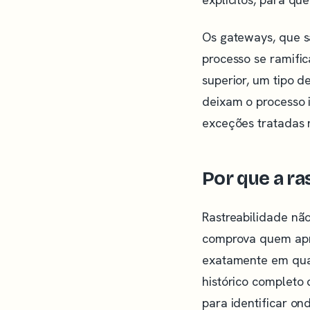
Os gateways, que s
processo se ramifi
superior, um tipo 
deixam o processo 
exceções tratadas 
Por que a ra
Rastreabilidade não
comprova quem apro
exatamente em qual
histórico completo 
para identificar ond