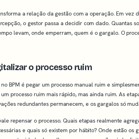
ransforma a relação da gestão com a operação. Em vez de
cepção, o gestor passa a decidir com dado. Quantas so
empo levam, onde emperram, quem é o gargalo. O proce
gitalizar o processo ruim
no BPM é pegar um processo manual ruim e simplesment
é um processo ruim mais rápido, mas ainda ruim. As eta
vações redundantes permanecem, e os gargalos só mud
vale repensar o processo. Quais etapas realmente agreg
essárias e quais só existem por hábito? Onde estão os g