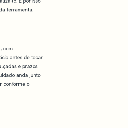
izá-lo. É por isso
da ferramenta.
o
e, com
ócio antes de tocar
 alçadas e prazos
cuidado anda junto
ir conforme o