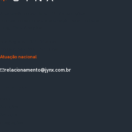
A extensão do seu time TOTVS. Soluções
prontas, consultoria e sustentação para Protheus,
Fluig, RM e Analytics.
Rua Augusta, 1836, 5º andar
Paulista, São Paulo, SP, Brasil
Atuação nacional
relacionamento@jynx.com.br
NAVEGAÇÃO
Início
Soluções
Serviços
Integrações
Diagnósticos