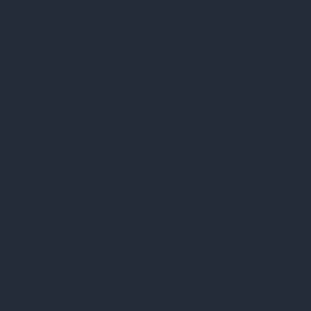
Segmentos
Recursos
Blog
Sobre
Contato
EMPRESA
Trabalhe conosco
JYNX Sistemas
JYNX Educação
Vagas
LGPD e segurança
CONTATO
Fale pelo WhatsApp
Página de contato