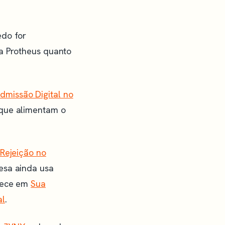
edo for
ra Protheus quanto
dmissão Digital no
 que alimentam o
Rejeição no
resa ainda usa
arece em
Sua
al
.