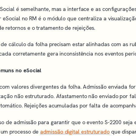
eSocial é semelhante, mas a interface e as configuraçõ
r eSocial no RM é o módulo que centraliza a visualizaçã
retornos e o tratamento de rejeições.
de cálculo da folha precisam estar alinhadas com as rub
icada corretamente gera inconsistência nos eventos peri
muns no eSocial
 com valores divergentes da folha. Admissão enviada fo
tação não estruturado. Afastamento não enviado por fa
utomático. Rejeições acumuladas por falta de acompanh
sso de admissão para garantir que o evento S-2200 seja 
 um processo de
admissão digital estruturado
que dispa