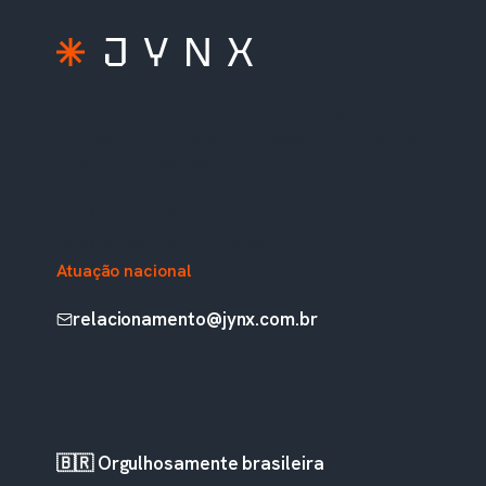
A extensão do seu time TOTVS. Soluções
prontas, consultoria e sustentação para Protheus,
Fluig, RM e Analytics.
Rua Augusta, 1836, 5º andar
Paulista, São Paulo, SP, Brasil
Atuação nacional
relacionamento@jynx.com.br
🇧🇷 Orgulhosamente brasileira