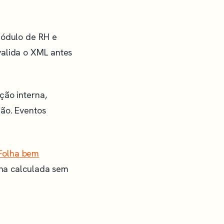
módulo de RH e
valida o XML antes
ção interna,
ção. Eventos
Folha bem
olha calculada sem