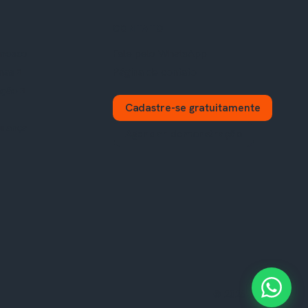
CONTATO
onosco
Fale pelo WhatsApp
mas
Página de contato
ação
Cadastre-se gratuitamente
urança
Agendar demonstração
© 2026 JYNX