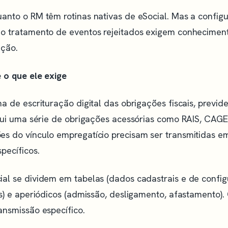
anto o RM têm rotinas nativas de eSocial. Mas a configur
 o tratamento de eventos rejeitados exigem conheciment
ação.
 o que ele exige
ma de escrituração digital das obrigações fiscais, previde
itui uma série de obrigações acessórias como RAIS, CAGE
es do vínculo empregatício precisam ser transmitidas e
pecíficos.
al se dividem em tabelas (dados cadastrais e de config
es) e aperiódicos (admissão, desligamento, afastamento).
ansmissão específico.