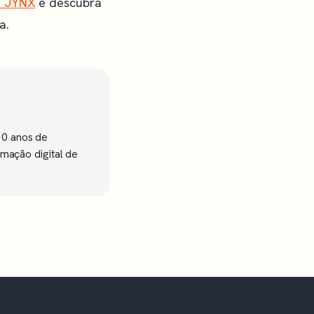
a JYNX
e descubra
a.
10 anos de
rmação digital de