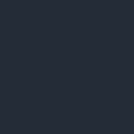
NAVEGAÇÃO
EMPRESA
Início
Trabalhe c
Soluções
JYNX Siste
Serviços
JYNX Educ
Integrações
Vagas
Diagnósticos
LGPD e seg
Segmentos
Recursos
Blog
Sobre
Contato