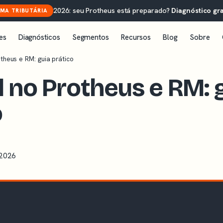
2026: seu Protheus está preparado?
Diagnóstico gra
MA TRIBUTÁRIA
es
Diagnósticos
Segmentos
Recursos
Blog
Sobre
theus e RM: guia prático
l no Protheus e RM: 
o
 2026