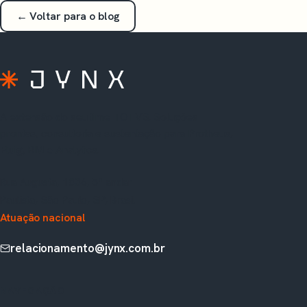
← Voltar para o blog
A extensão do seu time TOTVS. Soluções
prontas, consultoria e sustentação para Protheus,
Fluig, RM e Analytics.
Rua Augusta, 1836, 5º andar
Paulista, São Paulo, SP, Brasil
Atuação nacional
relacionamento@jynx.com.br
NAVEGAÇÃO