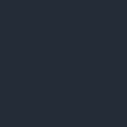
Início
Soluções
Serviços
Integrações
Diagnósticos
Segmentos
Recursos
Blog
Sobre
Contato
EMPRESA
Trabalhe conosco
JYNX Sistemas
JYNX Educação
Vagas