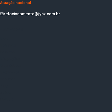
Atuação nacional
relacionamento@jynx.com.br
NAVEGAÇÃO
Início
Soluções
Serviços
Integrações
Diagnósticos
Segmentos
Recursos
Blog
Sobre
Contato