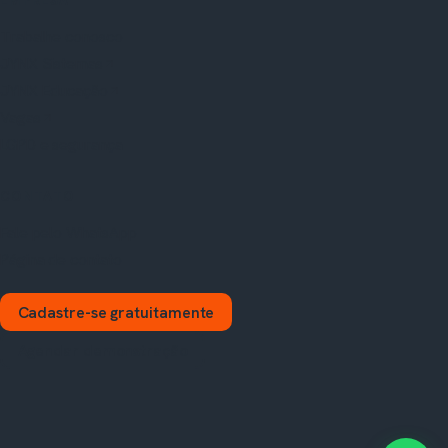
EMPRESA
Trabalhe conosco
JYNX Sistemas
JYNX Educação
Vagas
LGPD e segurança
CONTATO
Fale pelo WhatsApp
Página de contato
Cadastre-se gratuitamente
Agendar demonstração