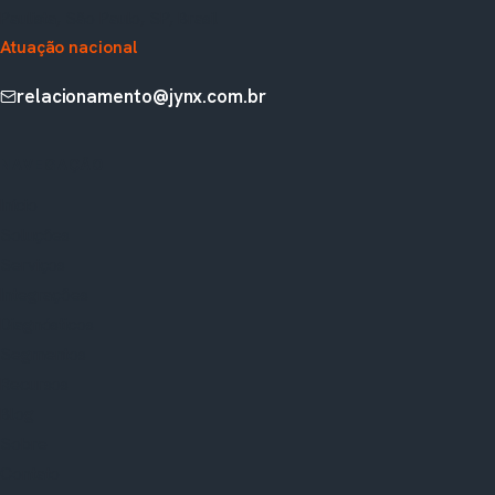
Paulista, São Paulo, SP, Brasil
Atuação nacional
relacionamento@jynx.com.br
NAVEGAÇÃO
Início
Soluções
Serviços
Integrações
Diagnósticos
Segmentos
Recursos
Blog
Sobre
Contato