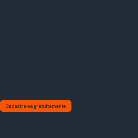
EMPRESA
Trabalhe conosco
JYNX Sistemas
JYNX Educação
Vagas
LGPD e segurança
CONTATO
Fale pelo WhatsApp
Página de contato
Cadastre-se gratuitamente
Agendar demonstração