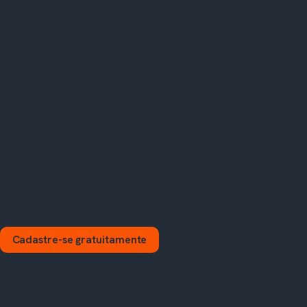
EMPRESA
Trabalhe conosco
JYNX Sistemas
JYNX Educação
Vagas
LGPD e segurança
CONTATO
Fale pelo WhatsApp
Página de contato
Cadastre-se gratuitamente
Agendar demonstração