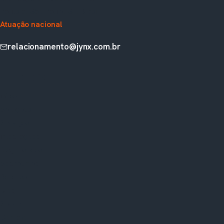
Paulista, São Paulo, SP, Brasil
Atuação nacional
relacionamento@jynx.com.br
NAVEGAÇÃO
Início
Soluções
Serviços
Integrações
Diagnósticos
Segmentos
Recursos
Blog
Sobre
Contato