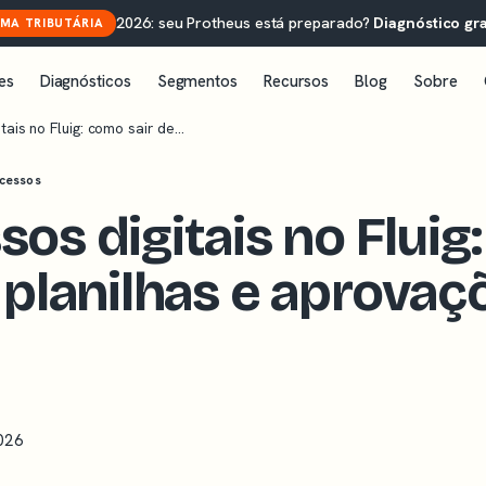
2026: seu Protheus está preparado?
Diagnóstico gra
MA TRIBUTÁRIA
es
Diagnósticos
Segmentos
Recursos
Blog
Sobre
tais no Fluig: como sair de…
ocessos
sos digitais no Fluig
 planilhas e aprovaç
026