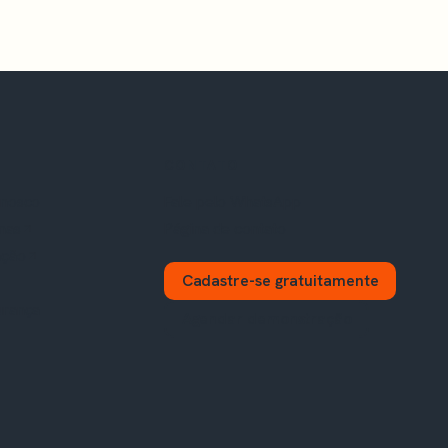
CONTATO
onosco
Fale pelo WhatsApp
mas
Página de contato
ação
Cadastre-se gratuitamente
urança
Agendar demonstração