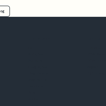
log
NAVEGAÇÃO
EMPRESA
Início
Trabalhe c
Soluções
JYNX Siste
Serviços
JYNX Educ
Integrações
Vagas
Diagnósticos
LGPD e seg
Segmentos
Recursos
Blog
Sobre
Contato