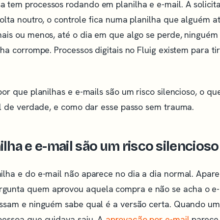
 tem processos rodando em planilha e e-mail. A solicit
olta noutro, o controle fica numa planilha que alguém 
mais ou menos, até o dia em que algo se perde, ningué
lha corrompe. Processos digitais no Fluig existem para t
por que planilhas e e-mails são um risco silencioso, o 
tal de verdade, e como dar esse passo sem trauma.
ilha e e-mail são um risco silencioso
ilha e do e-mail não aparece no dia a dia normal. Apar
gunta quem aprovou aquela compra e não se acha o e-
essam e ninguém sabe qual é a versão certa. Quando u
pessoa que cuidava saiu. A
aprovação por e-mail
parece 