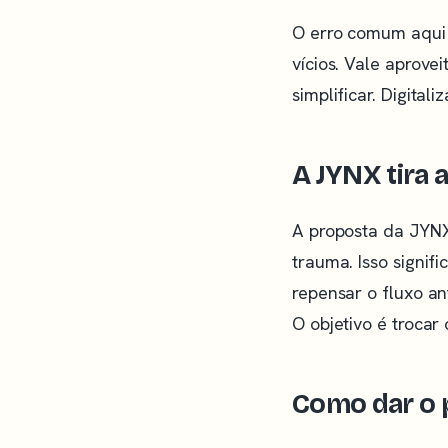
O erro comum aqui é
vícios. Vale aprovei
simplificar. Digita
A JYNX tira 
A proposta da JYNX
trauma. Isso signif
repensar o fluxo a
O objetivo é trocar 
Como dar o 