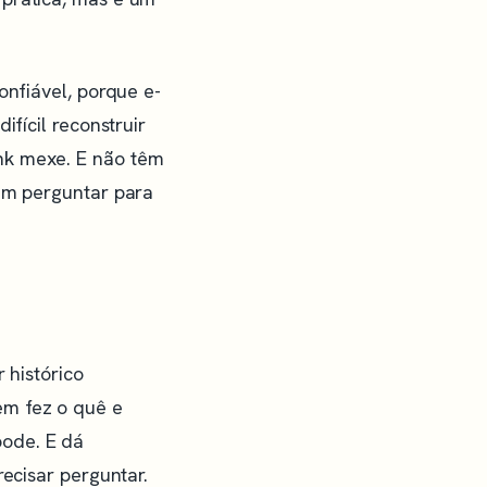
onfiável, porque e-
ifícil reconstruir
nk mexe. E não têm
sem perguntar para
 histórico
em fez o quê e
ode. E dá
recisar perguntar.