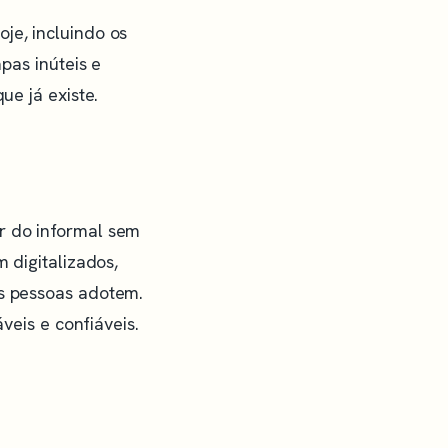
je, incluindo os
apas inúteis e
ue já existe.
r do informal sem
m digitalizados,
as pessoas adotem.
áveis e confiáveis.