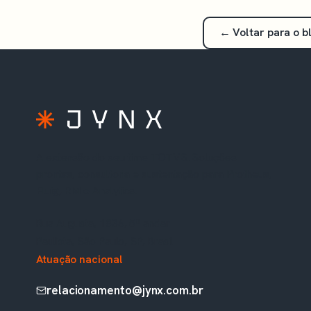
← Voltar para o b
A extensão do seu time TOTVS. Soluções
prontas, consultoria e sustentação para Protheus,
Fluig, RM e Analytics.
Rua Augusta, 1836, 5º andar
Paulista, São Paulo, SP, Brasil
Atuação nacional
relacionamento@jynx.com.br