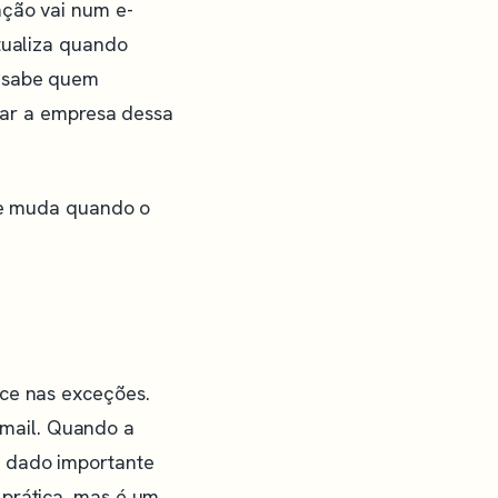
ação vai num e-
atualiza quando
m sabe quem
irar a empresa dessa
que muda quando o
ece nas exceções.
mail. Quando a
m dado importante
prática, mas é um