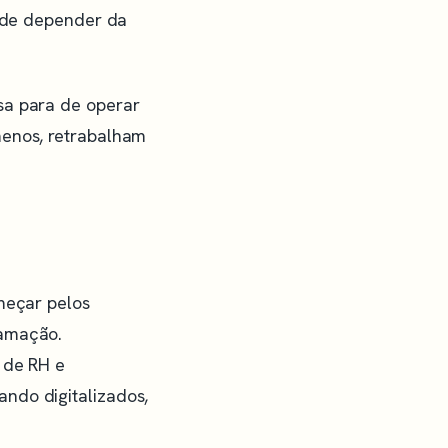
a de depender da
sa para de operar
menos, retrabalham
meçar pelos
lamação.
 de RH e
ndo digitalizados,