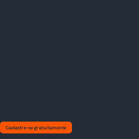
Sobre
Contato
EMPRESA
Trabalhe conosco
JYNX Sistemas
JYNX Educação
Vagas
LGPD e segurança
CONTATO
Fale pelo WhatsApp
Página de contato
Cadastre-se gratuitamente