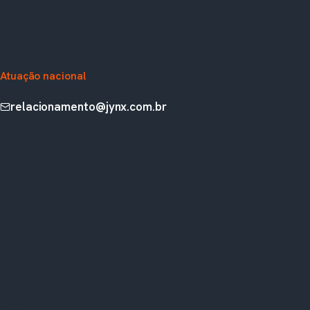
Fluig, RM e Analytics.
Rua Augusta, 1836, 5º andar
Paulista, São Paulo, SP, Brasil
Atuação nacional
relacionamento@jynx.com.br
NAVEGAÇÃO
Início
Soluções
Serviços
Integrações
Diagnósticos
Segmentos
Recursos
Blog