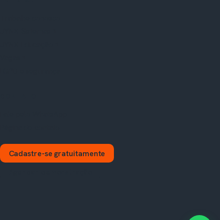
EMPRESA
Trabalhe conosco
JYNX Sistemas
JYNX Educação
Vagas
LGPD e segurança
CONTATO
Fale pelo WhatsApp
Página de contato
Cadastre-se gratuitamente
Agendar demonstração