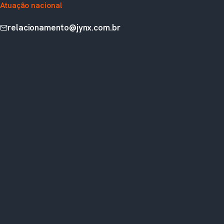
Atuação nacional
relacionamento@jynx.com.br
NAVEGAÇÃO
Início
Soluções
Serviços
Integrações
Diagnósticos
Segmentos
Recursos
Blog
Sobre
Contato