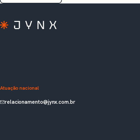
A extensão do seu time TOTVS. Soluções
prontas, consultoria e sustentação para Protheus,
Fluig, RM e Analytics.
Rua Augusta, 1836, 5º andar
Paulista, São Paulo, SP, Brasil
Atuação nacional
relacionamento@jynx.com.br
NAVEGAÇÃO
Início