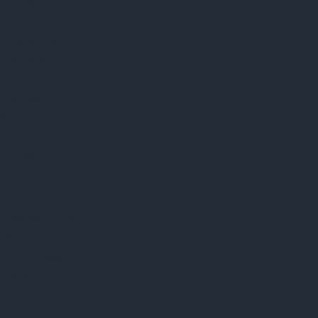
Soluções
Serviços
Integrações
Diagnósticos
Segmentos
Recursos
Blog
Sobre
Contato
EMPRESA
Trabalhe conosco
JYNX Sistemas
JYNX Educação
Vagas
LGPD e segurança