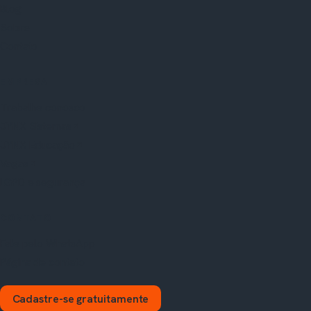
Blog
Sobre
Contato
EMPRESA
Trabalhe conosco
JYNX Sistemas
JYNX Educação
Vagas
LGPD e segurança
CONTATO
Fale pelo WhatsApp
Página de contato
Cadastre-se gratuitamente