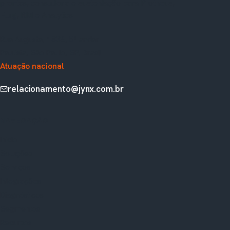
prontas, consultoria e sustentação para Protheus,
Fluig, RM e Analytics.
Rua Augusta, 1836, 5º andar
Paulista, São Paulo, SP, Brasil
Atuação nacional
relacionamento@jynx.com.br
NAVEGAÇÃO
Início
Soluções
Serviços
Integrações
Diagnósticos
Segmentos
Recursos