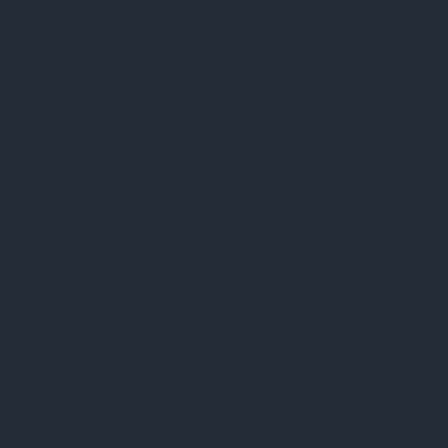
NAVEGAÇÃO
Início
Soluções
Serviços
Integrações
Diagnósticos
Segmentos
Recursos
Blog
Sobre
Contato
EMPRESA
Trabalhe conosco
JYNX Sistemas
JYNX Educação