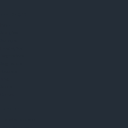
NAVEGAÇÃO
Início
Soluções
Serviços
Integrações
Diagnósticos
Segmentos
Recursos
Blog
Sobre
Contato
EMPRESA
Trabalhe conosco
JYNX Sistemas